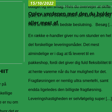
15/10/2022
budget og din smag. Hvis du overvejer at skifte
Oplev verdenen med den du holde
gulv, er her tre overvejelser, der kan hjælpe dig
aller mest af
med at træffe den bedste beslutning. Besøg [
En række e-handler giver nu om stunder en hel
del forskellige leveringsmåder. Det mest
almindelige er i dag at få leveret til en
pakkeshop, fordi det giver dig fuld fleksibilitet til
HIIT
at hente varerne når du har mulighed for det.
Fragtløsningen er nemlig ultra smertefri, samt
r på
endda ligeledes den billigste fragtløsning.
kellige
Leveringshastigheden er selvfølgelig super […]
e er nu om
hvor det er