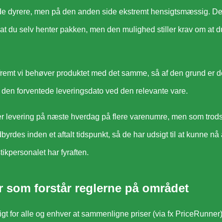
de dyrere, men på den anden side ekstremt hensigtsmæssig. D
 at du selv henter pakken, men den mulighed stiller krav om at d
.
åfremt vi behøver produktet med det samme, så af den grund er d
r den forventede leveringsdato ved den relevante vare.
r levering på næste hverdag på flere varenumre, men som trod
byrdes inden et aftalt tidspunkt, så de har udsigt til at kunne nå 
ikpersonalet har fyraften.
er som forstår reglerne på området
igt for alle og enhver at sammenligne priser (via fx PriceRunner