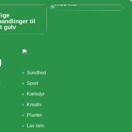
med her
lige
handlinger til
t gulv
Sundhed
.
Sport
Kæledyr
Kreativ
Planter
Lav selv