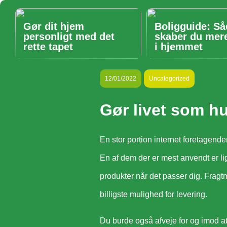
Gør dit hjem
Boligguide: S
personligt med det
skaber du mer
rette tapet
i hjemmet
12/01/2022
Uncategorized
Gør livet som h
En stor portion internet foretagend
En af dem der er mest anvendt er li
produkter når det passer dig. Fragtm
billigste mulighed for levering.
Du burde også afveje for og imod at b