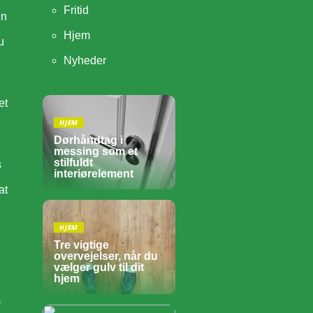
Fritid
en
Hjem
u
Nyheder
et
HJEM
Dørhåndtag i
messing som et
stilfuldt
s
interiørelement
at
HJEM
Tre vigtige
overvejelser, når du
vælger gulv til dit
hjem
)