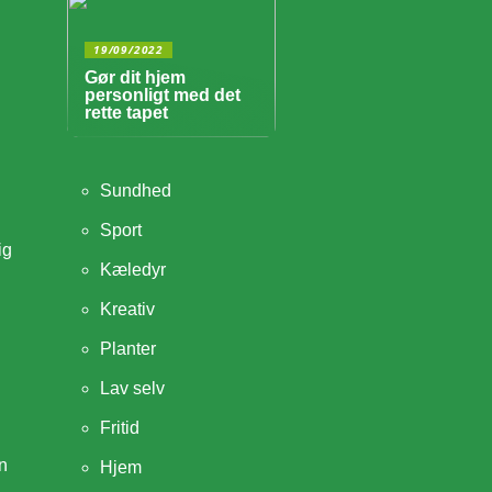
19/09/2022
Gør dit hjem
personligt med det
rette tapet
Sundhed
Sport
ig
Kæledyr
Kreativ
Planter
Lav selv
Fritid
in
Hjem