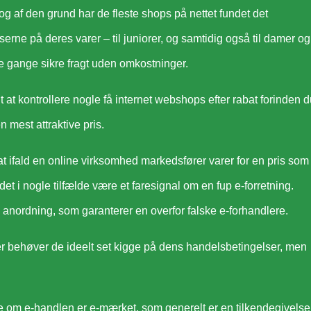
 og af den grund har de fleste shops på nettet fundet det
rne på deres varer – til juniorer, og samtidig også til damer og
le gange sikre fragt uden omkostninger.
lt at kontrollere nogle få internet webshops efter rabat forinden 
n mest attraktive pris.
ifald en online virksomhed markedsfører varer for en pris som
et i nogle tilfælde være et faresignal om en fup e-forretning.
en anordning, som garanterer en overfor falske e-forhandlere.
er behøver de ideelt set kigge på dens handelsbetingelser, men
 om e-handlen er e-mærket, som generelt er en tilkendegivelse