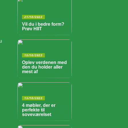
21/10/2022
Vil du i bedre form?
Prøv HIIT
du
15/10/2022
Oplev verdenen med
den du holder aller
mest af
13/10/2022
4 møbler, der er
perfekte til
soveværelset