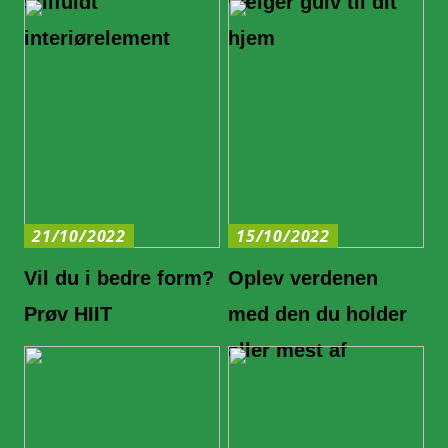
stilfuldt
vælger gulv til dit
interiørelement
hjem
21/10/2022
15/10/2022
Vil du i bedre form?
Oplev verdenen
Prøv HIIT
med den du holder
aller mest af