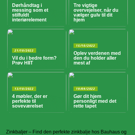
Dørhåndtag i
Tre vigtige
messing som et
overvejelser, når du
stilfuldt
vælger gulv til dit
interiørelement
hjem
15/10/2022
21/10/2022
Oplev verdenen med
Vil du i bedre form?
den du holder aller
Prøv HIIT
mest af
13/10/2022
19/09/2022
4 møbler, der er
Gør dit hjem
perfekte til
personligt med det
soveværelset
rette tapet
Zinkbaljer – Find den perfekte zinkbalje hos Bauhaus og