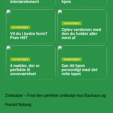
interiørelement
hjem
15/10/2022
21/10/2022
Oplev verdenen med
Vil du i bedre form?
den du holder aller
Prøv HIIT
mest af
13/10/2022
19/09/2022
4 møbler, der er
Gør dit hjem
perfekte til
personligt med det
soveværelset
rette tapet
Zinkbaljer – Find den perfekte zinkbalje hos Bauhaus og
Harald Nyborg