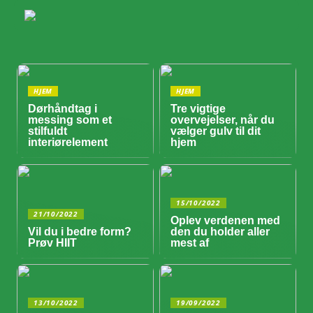
HJEM
HJEM
Dørhåndtag i
Tre vigtige
messing som et
overvejelser, når du
stilfuldt
vælger gulv til dit
interiørelement
hjem
15/10/2022
21/10/2022
Oplev verdenen med
Vil du i bedre form?
den du holder aller
Prøv HIIT
mest af
13/10/2022
19/09/2022