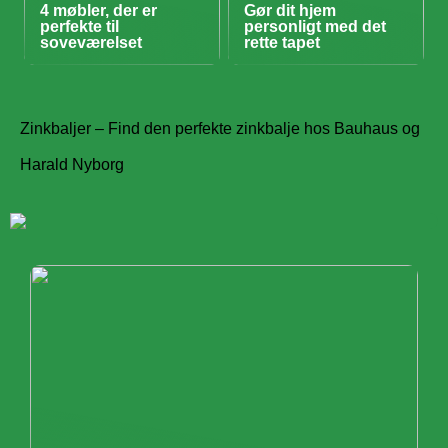
4 møbler, der er
Gør dit hjem
perfekte til
personligt med det
soveværelset
rette tapet
Zinkbaljer – Find den perfekte zinkbalje hos Bauhaus og
Harald Nyborg