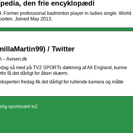
ipedia, den frie encyklopædi
 Former professional badminton player in ladies single. World
porten. Joined May 2013.
llaMartin99) / Twitter
gt – Avisen.dk
redag så med på TV2 SPORTs dækning af All England, kunne
in få det dårligt for åben skærm.
ksperten fredag fik det dårligt for rullende kamera og måtte
elig sportsvært tv2