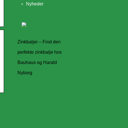
Nyheder
Zinkbaljer – Find den
perfekte zinkbalje hos
Bauhaus og Harald
Nyborg