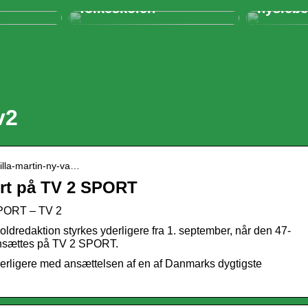
folkeskolen
nyslebe
v2
milla-martin-ny-va…
ært på TV 2 SPORT
SPORT – TV 2
ldredaktion styrkes yderligere fra 1. september, når den 47-
ansættes på TV 2 SPORT.
derligere med ansættelsen af en af Danmarks dygtigste