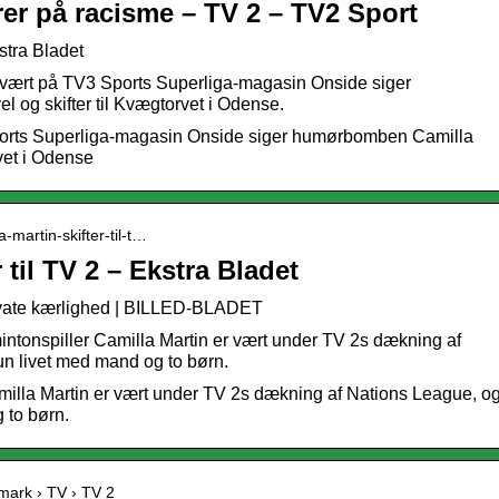
rer på racisme – TV 2 – TV2 Sport
kstra Bladet
v-vært på TV3 Sports Superliga-magasin Onside siger
 og skifter til Kvægtorvet i Odense.
Sports Superliga-magasin Onside siger humørbomben Camilla
rvet i Odense
a-martin-skifter-til-t…
 til TV 2 – Ekstra Bladet
rivate kærlighed | BILLED-BLADET
intonspiller Camilla Martin er vært under TV 2s dækning af
un livet med mand og to børn.
milla Martin er vært under TV 2s dækning af Nations League, o
 to børn.
nmark › TV › TV 2