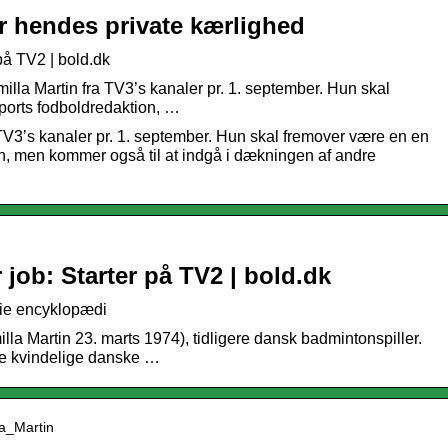
er hendes private kærlighed
 på TV2 | bold.dk
illa Martin fra TV3’s kanaler pr. 1. september. Hun skal
ports fodboldredaktion, …
TV3’s kanaler pr. 1. september. Hun skal fremover være en en
n, men kommer også til at indgå i dækningen af andre
r job: Starter på TV2 | bold.dk
rie encyklopædi
la Martin 23. marts 1974), tidligere dansk badmintonspiller.
e kvindelige danske …
la_Martin