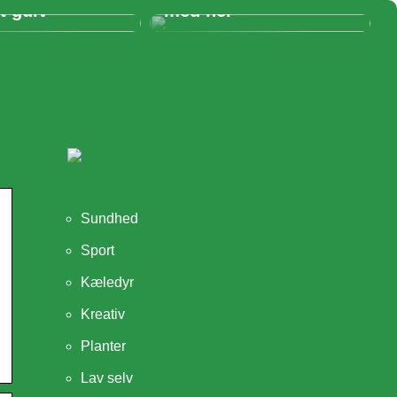
t gulv
med her
Sundhed
Sport
Kæledyr
Kreativ
Planter
Lav selv