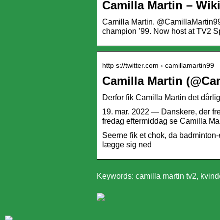
Camilla Martin – Wik
Camilla Martin. @CamillaMartin99.
champion ’99. Now host at TV2 S
http s://twitter.com › camillamartin99
Camilla Martin (@Cami
Derfor fik Camilla Martin det dårli
19. mar. 2022 — Danskere, der f
fredag eftermiddag se Camilla Mart
Seerne fik et chok, da badminton-e
lægge sig ned
Keywords: camilla martin tv2, kvind